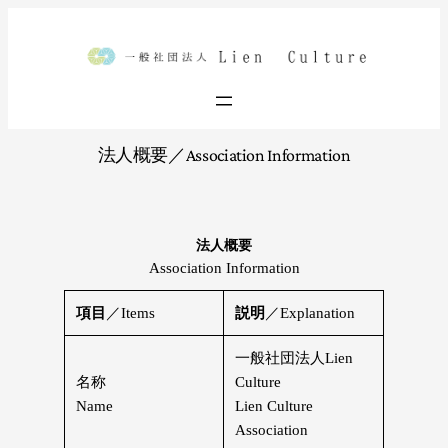
法人概要／Association Information
法人概要
Association Information
項目
／Items
説明
／Explanation
一般社団法人Lien
名称
Culture
Name
Lien Culture
Association